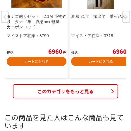
タナゴ釣りセット 2.1M 小物釣
爽風 21尺 振出竿 乗っ込み
り タナゴ竿 収納box 軽量
カーボンロッド
マイストア在庫：
3790
マイストア在庫：
3718
6960
6960
税込
円
税込
円
カートに入れる
カートに入れる
このカテゴリをもっと見る
この商品を見た人はこんな商品も見て
います