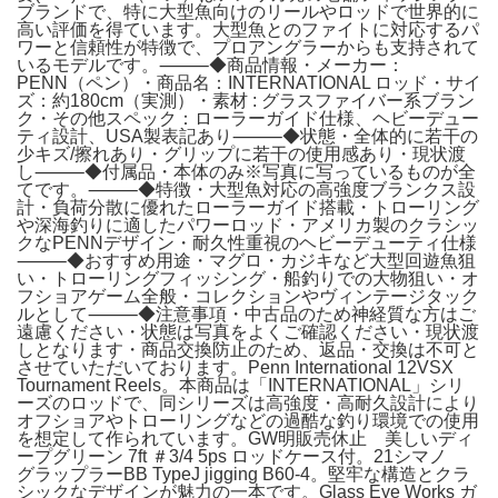
ブランドで、特に大型魚向けのリールやロッドで世界的に
高い評価を得ています。大型魚とのファイトに対応するパ
ワーと信頼性が特徴で、プロアングラーからも支持されて
いるモデルです。⸻◆商品情報・メーカー：
PENN（ペン）・商品名：INTERNATIONAL ロッド・サイ
ズ：約180cm（実測）・素材 : グラスファイバー系ブラン
ク・その他スペック：ローラーガイド仕様、ヘビーデュー
ティ設計、USA製表記あり⸻◆状態・全体的に若干の
少キズ/擦れあり・グリップに若干の使用感あり・現状渡
し⸻◆付属品・本体のみ※写真に写っているものが全
てです。⸻◆特徴・大型魚対応の高強度ブランクス設
計・負荷分散に優れたローラーガイド搭載・トローリング
や深海釣りに適したパワーロッド・アメリカ製のクラシッ
クなPENNデザイン・耐久性重視のヘビーデューティ仕様
⸻◆おすすめ用途・マグロ・カジキなど大型回遊魚狙
い・トローリングフィッシング・船釣りでの大物狙い・オ
フショアゲーム全般・コレクションやヴィンテージタック
ルとして⸻◆注意事項・中古品のため神経質な方はご
遠慮ください・状態は写真をよくご確認ください・現状渡
しとなります・商品交換防止のため、返品・交換は不可と
させていただいております。Penn International 12VSX
Tournament Reels。本商品は「INTERNATIONAL」シリ
ーズのロッドで、同シリーズは高強度・高耐久設計により
オフショアやトローリングなどの過酷な釣り環境での使用
を想定して作られています。GW明販売休止 美しいディ
ープグリーン 7ft ＃3/4 5ps ロッドケース付。21シマノ
グラップラーBB TypeJ jigging B60-4。堅牢な構造とクラ
シックなデザインが魅力の一本です。Glass Eye Works ガ