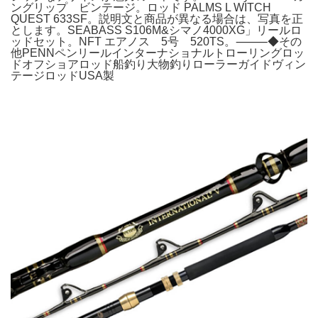
ングリップ ビンテージ。ロッド PALMS L WITCH
QUEST 633SF。説明文と商品が異なる場合は、写真を正
とします。SEABASS S106M&シマノ4000XG」リールロ
ッドセット。NFT エアノス 5号 520TS。⸻◆その
他PENNペンリールインターナショナルトローリングロッ
ドオフショアロッド船釣り大物釣りローラーガイドヴィン
テージロッドUSA製