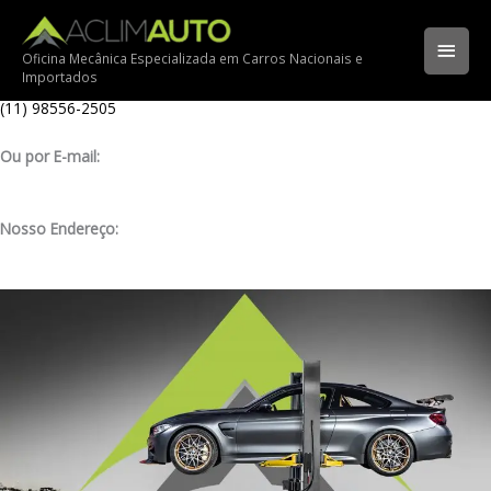
Ir
Ligue para nossa oficina:
para
(11) 3341-3969
Men
o
Oficina Mecânica Especializada em Carros Nacionais e
Importados
conteúdo
Ligue pelo nosso WhatsApp:
princ
(11) 98556-2505
Ou por E-mail:
contato@aclimauto.com.br
Nosso Endereço:
Rua Muniz de Souza, 177 – Aclimação – São Paulo/ SP