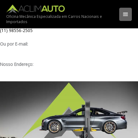
Ir
Ligue para nossa oficina:
para
(11) 3341-3969
Men
o
Oficina Mecânica Especializada em Carros Nacionais e
Importados
conteúdo
Ligue pelo nosso WhatsApp:
princ
(11) 98556-2505
Ou por E-mail:
contato@aclimauto.com.br
Nosso Endereço:
Rua Muniz de Souza, 177 – Aclimação – São Paulo/ SP