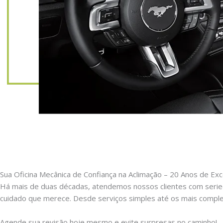
Sua Oficina Mecânica de Confiança na Aclimação – 20 Anos de Exc
Há mais de duas décadas, atendemos nossos clientes com serie
cuidado que merece. Desde serviços simples até os mais comple
Agende sua revisão hoje mesmo e evite surpresas no caminho!