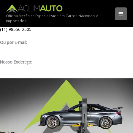
Ir
Ligue para nossa oficina:
para
(11) 3341-3969
Men
o
Oficina Mecânica Especializada em Carros Nacionais e
Importados
conteúdo
Ligue pelo nosso WhatsApp:
princ
(11) 98556-2505
Ou por E-mail:
contato@aclimauto.com.br
Nosso Endereço:
Rua Muniz de Souza, 177 – Aclimação – São Paulo/ SP