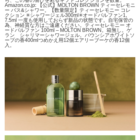
ら、この春の喜びを彩るギフトコレクションを数量。
Amazon.co.jp: 【公式】MOLTON BROWN ティーセレモニ
ー バス&シャワー。【数量限定】ティーセレモニー コレ
クション ✳︎シャワージェル300ml✳︎オードパルファン1,
7.5ml 一度も使用しておらず新品の状態です。自宅保管の
為、神経質な方はご遠慮ください。ティーセレモニー オ
ードパルファン 100ml – MOLTON BROWN。箱無し。ゲ
ラン シャリマーシャワージェル。バウンシアホワイトソ
ープの香400mlつめかえ用12個エアリーブーケの香12個
入。