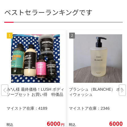
ベストセラーランキングです
み*ん様 最終価格！LUSH ボディ
ブランシュ（BLANCHE） ボデ
ソープセット お買い得 特価品
ィウォッシュ
マイストア在庫：
4189
マイストア在庫：
2346
6000
6000
税込
円
税込
円