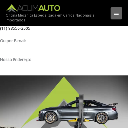
Ir
Ligue para nossa oficina:
para
(11) 3341-3969
Men
o
Oficina Mecânica Especializada em Carros Nacionais e
Importados
conteúdo
Ligue pelo nosso WhatsApp:
princ
(11) 98556-2505
Ou por E-mail:
contato@aclimauto.com.br
Nosso Endereço:
Rua Muniz de Souza, 177 – Aclimação – São Paulo/ SP