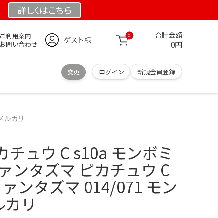
詳しくは
こちら
合計金額
ご利用案内
0
ゲスト様
0円
お問い合わせ
変更
ログイン
新規会員登録
 メルカリ
ュウ C s10a モンボミ
ァンタズマ ピカチュウ C
ファンタズマ 014/071 モン
ルカリ