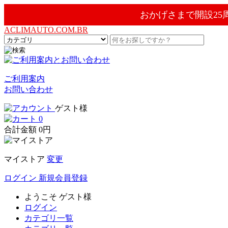
おかげさまで開設25
ACLIMAUTO.COM.BR
ご利用案内
お問い合わせ
ゲスト様
0
合計金額
0円
マイストア
変更
ログイン
新規会員登録
ようこそ
ゲスト様
ログイン
カテゴリ一覧