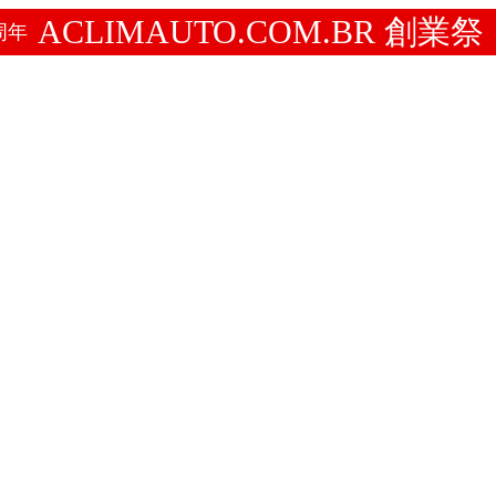
ACLIMAUTO.COM.BR 創業祭
周年