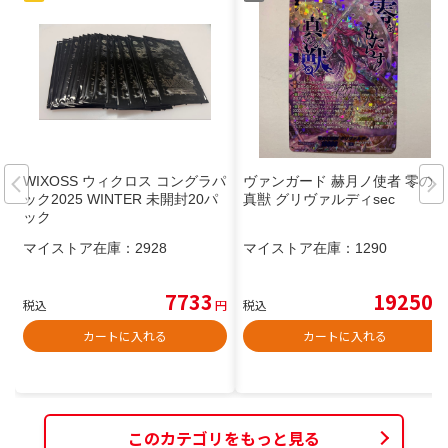
WIXOSS ウィクロス コングラパ
ヴァンガード 赫月ノ使者 零の幻
ック2025 WINTER 未開封20パ
真獣 グリヴァルディsec
ック
マイストア在庫：
2928
マイストア在庫：
1290
7733
19250
税込
円
税込
円
カートに入れる
カートに入れる
このカテゴリをもっと見る