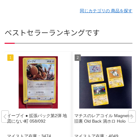
同じカテゴリの 商品を探す
ベストセラーランキングです
イーブイ ● 拡張パック第2弾 地
マチスのレアコイル Magneton
図にない町 058/092
旧裏 Old Back 渦ホロ Holo
マイストア在庫：
3474
マイストア在庫：
4049