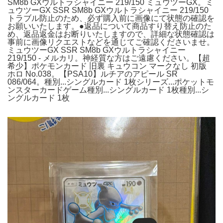
SM8b GXウルトラシャイニー 219/150 ミュウツーGX。ミ
ュウツーGX SSR SM8b GXウルトラシャイニー 219/150
トラブル防止のため、必ず購入前に画像にて状態の確認を
お願いいたします。●返品について商品すり替え防止のた
め、返品返金はお断りいたしますので、詳細な状態確認は
事前に画像リクエストなどを通じてご確認くださいませ。
ミュウツーGX SSR SM8b GXウルトラシャイニー
219/150 - メルカリ。神経質な方はご遠慮ください。【超
希少】ポケモンカード 旧裏 キュウコン マークなし 初版
ホロ No.038。【PSA10】ルチアのアピール SR
086/064。種別...シングルカード 1枚シリーズ...ポケットモ
ンスターカードゲーム種別...シングルカード 1枚種別...シ
ングルカード 1枚