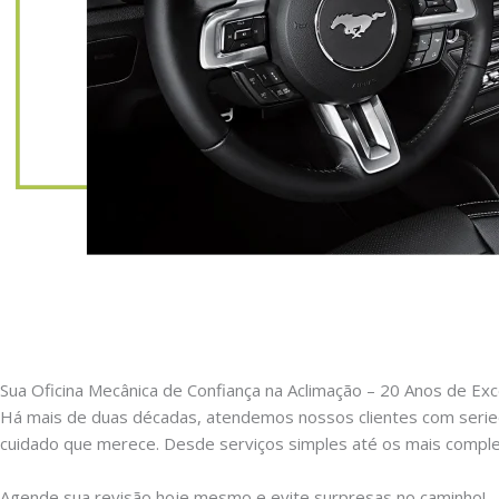
Sua Oficina Mecânica de Confiança na Aclimação – 20 Anos de Exc
Há mais de duas décadas, atendemos nossos clientes com serie
cuidado que merece. Desde serviços simples até os mais comple
Agende sua revisão hoje mesmo e evite surpresas no caminho!