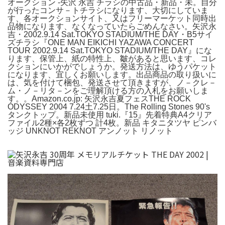
オークション -矢沢 永吉 チラシの中古品・新品・未。自分
が行ったコンサ－トチラシになります、大切にしていま
す、各オークションサイト、又はフリーマーケット同時出
品物になります、なくなっていたらごめんなさい。矢沢永
吉・2002.9.14 Sat.TOKYO STADIUM/THE DAY・B5サイ
ズチラシ『ONE MAN EIKICHI YAZAWA CONCERT
TOUR 2002.9.14 Sat.TOKYO STADIUM/THE DAY』にな
ります、保管上、紙の特性上、皺があると思います、コレ
クションにいかがでしょうか。発送方法は、ゆうパケット
になります、宜しくお願いします。出品商品の取り扱いに
は、気を付けて梱包、発送させて頂きますが、ノ－クレ－
ム・ノ－リタ－ンをご理解頂ける方の入札をお願いしま
す。。Amazon.co.jp: 矢沢永吉夏フェスTHE ROCK
ODYSSEY 2004 7.24土7.25日。The Rolling Stones 90's
タンクトップ。新品未使用 tuki.『15』先着特典A4クリア
ファイル2種×各2枚ずつ 計4枚。新品 キタニタツヤ ピンバ
ッジ UNKNOT REKNOT アンノット リノット