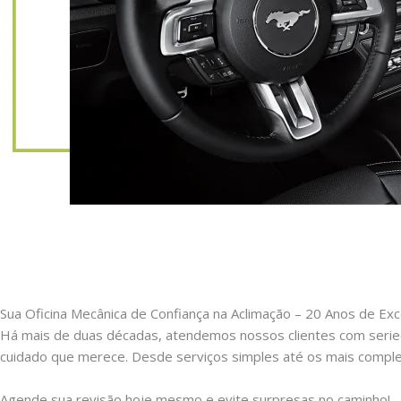
Sua Oficina Mecânica de Confiança na Aclimação – 20 Anos de Exc
Há mais de duas décadas, atendemos nossos clientes com serie
cuidado que merece. Desde serviços simples até os mais comple
Agende sua revisão hoje mesmo e evite surpresas no caminho!