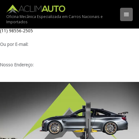
Ir
Ligue para nossa oficina:
para
(11) 3341-3969
Men
o
Oficina Mecânica Especializada em Carros Nacionais e
Importados
conteúdo
Ligue pelo nosso WhatsApp:
princ
(11) 98556-2505
Ou por E-mail:
contato@aclimauto.com.br
Nosso Endereço:
Rua Muniz de Souza, 177 – Aclimação – São Paulo/ SP