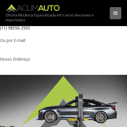
Ir
Ligue para nossa oficina:
para
(11) 3341-3969
Men
o
Oficina Mecânica Especializada em Carros Nacionais e
Importados
conteúdo
Ligue pelo nosso WhatsApp:
princ
(11) 98556-2505
Ou por E-mail:
contato@aclimauto.com.br
Nosso Endereço:
Rua Muniz de Souza, 177 – Aclimação – São Paulo/ SP