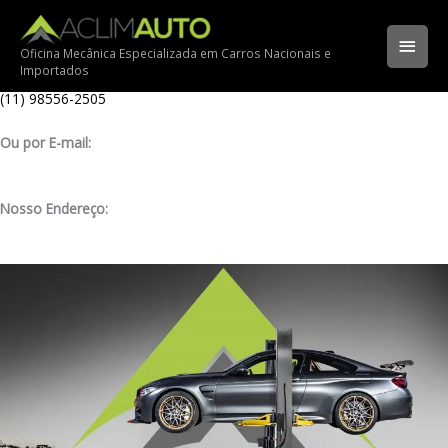
Ir
Ligue para nossa oficina:
para
(11) 3341-3969
Men
o
Oficina Mecânica Especializada em Carros Nacionais e
Importados
conteúdo
Ligue pelo nosso WhatsApp:
princ
(11) 98556-2505
Ou por E-mail:
contato@aclimauto.com.br
Nosso Endereço:
Rua Muniz de Souza, 177 – Aclimação – São Paulo/ SP