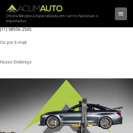
Ir
Ligue para nossa oficina:
para
(11) 3341-3969
Men
o
Oficina Mecânica Especializada em Carros Nacionais e
Importados
conteúdo
Ligue pelo nosso WhatsApp:
princ
(11) 98556-2505
Ou por E-mail:
contato@aclimauto.com.br
Nosso Endereço:
Rua Muniz de Souza, 177 – Aclimação – São Paulo/ SP