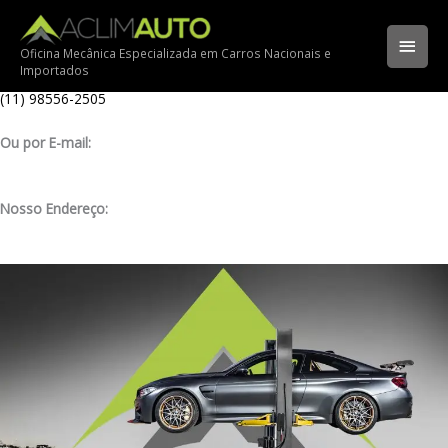
Ir
Ligue para nossa oficina:
para
(11) 3341-3969
Men
o
Oficina Mecânica Especializada em Carros Nacionais e
Importados
conteúdo
Ligue pelo nosso WhatsApp:
princ
(11) 98556-2505
Ou por E-mail:
contato@aclimauto.com.br
Nosso Endereço:
Rua Muniz de Souza, 177 – Aclimação – São Paulo/ SP