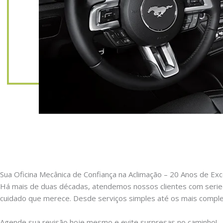
Sua Oficina Mecânica de Confiança na Aclimação – 20 Anos de Exc
Há mais de duas décadas, atendemos nossos clientes com serie
cuidado que merece. Desde serviços simples até os mais comple
Agende sua revisão hoje mesmo e evite surpresas no caminho!