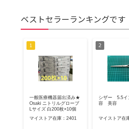
ベストセラーランキングです
一般医療機器届出済み★
シザー 5.5
Osaki ニトリルグローブ
容 美容
Lサイズ 白200枚×10個
マイストア在庫：
2401
マイストア在