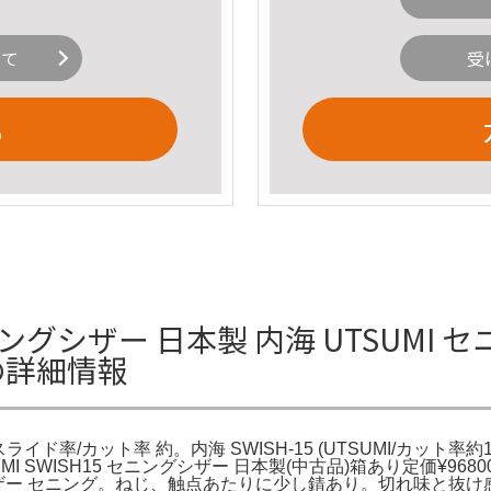
いて
受
る
セニングシザー 日本製 内海 UTSUMI セ
の詳細情報
スライド率/カット率 約。内海 SWISH-15 (UTSUMI/カット
UMI SWISH15 セニングシザー 日本製(中古品)箱あり定価¥9
ット シザー セニング。ねじ、触点あたりに少し錆あり。切れ味と