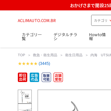
おかげさまで開設25
ACLIMAUTO.COM.BR
カテゴリ一
デジタルチラ
Howto情
覧
シ
報
TOP
救急・衛生用品
衛生日用品
内海 UTSU
(3445)