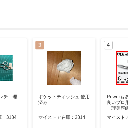
インチ 理
ポケットティッシュ 使用
Power
済み
良いプロ
ー理美容
リミング
庫：
3184
マイストア在庫：
2814
マイスト