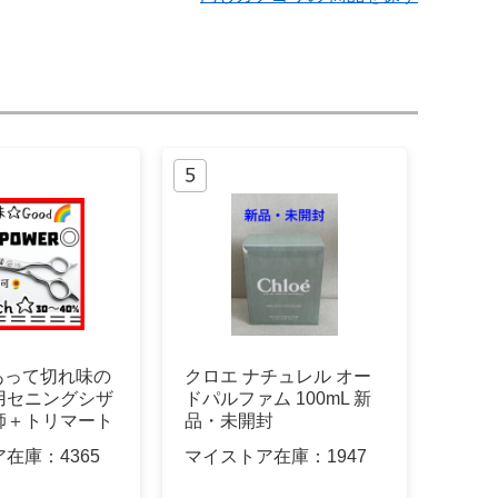
もあって切れ味の
クロエ ナチュレル オー
用セニングシザ
ドパルファム 100mL 新
師＋トリマート
品・未開封
可
ア在庫：
4365
マイストア在庫：
1947