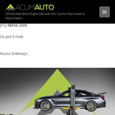
Ir
Ligue para nossa oficina:
para
(11) 3341-3969
Men
o
Oficina Mecânica Especializada em Carros Nacionais e
Importados
conteúdo
Ligue pelo nosso WhatsApp:
princ
(11) 98556-2505
Ou por E-mail:
contato@aclimauto.com.br
Nosso Endereço:
Rua Muniz de Souza, 177 – Aclimação – São Paulo/ SP