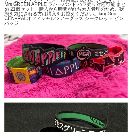
Mrs GREEN APPLE ラバーバンド バラ売り対応可能 まと
め 21個セット。購入から時間が経ち素人管理のため、状
態を気にされる方は購入をお控えください。kingGnu
CEN+RALオフィシャルツアーグッズ シークレット ピン
バッジ