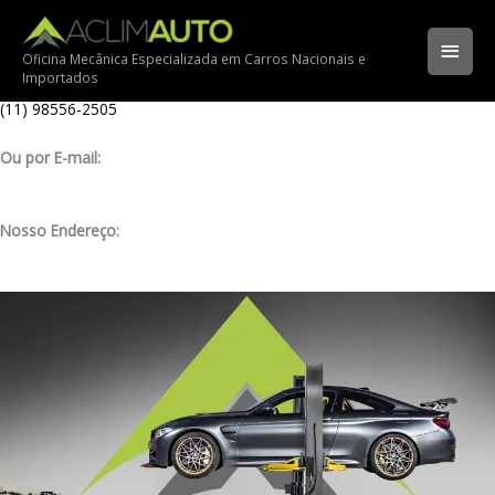
Ir
Ligue para nossa oficina:
para
(11) 3341-3969
Men
o
Oficina Mecânica Especializada em Carros Nacionais e
Importados
conteúdo
Ligue pelo nosso WhatsApp:
princ
(11) 98556-2505
Ou por E-mail:
contato@aclimauto.com.br
Nosso Endereço:
Rua Muniz de Souza, 177 – Aclimação – São Paulo/ SP