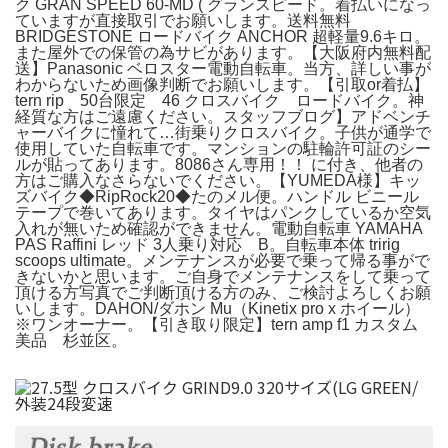
ク GRAN SPEED 60-MD ( グランスピード。着払いになっ
ていますが直接取引でお願いします。送料無料
BRIDGESTONE ロードバイク ANCHOR 超軽量9.6キロ。
また屋外での保管の為サビがあります。【大阪府内無料配
送】Panasonic ベロスター電動自転車。当方、詳しい事が
わからないため画像判断でお願いします。【引取or着払】
tern rip 50台限定 46 クロスバイク ロードバイク。神
経質な方はご遠慮ください。スタッフブログ】アドベンチ
ャーバイクに憧れて…街乗りクロスバイク。子供が通学で
使用していた自転車です。マンションの駐輪許可証のシー
ルが貼ってあります。8086さん専用！！ に付き、他者の
方はご購入なさらないでください。【YUMEDA様】キッ
ズバイク◆RipRock20◆たのメル便。ハンドル ビニール
テープで巻いてあります。タイヤはパンクしているか空気
入れが無いため確認ができません。電動自転車 YAMAHA
PAS Raffini レッド 3人乗り対応 B。自転車本体 tririg
scoops ultimate。メンテナンスが必要で乗って帰る事がで
きないかと思います。ご自身でメンテナンスをして乗って
頂ける方写真でご判断頂ける方のみ、ご検討よろしくお願
いします。DAHON/ダホン Mu（Kinetix pro x ホイール）
※ワンオーナー。【引き取り限定】tern amp f1 カスタム
美品 杉並区。