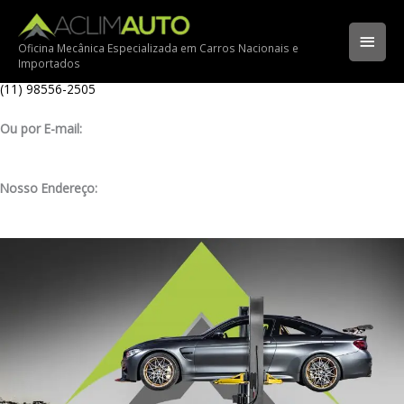
Ir
Ligue para nossa oficina:
para
(11) 3341-3969
Men
o
Oficina Mecânica Especializada em Carros Nacionais e
Importados
conteúdo
Ligue pelo nosso WhatsApp:
princ
(11) 98556-2505
Ou por E-mail:
contato@aclimauto.com.br
Nosso Endereço:
Rua Muniz de Souza, 177 – Aclimação – São Paulo/ SP