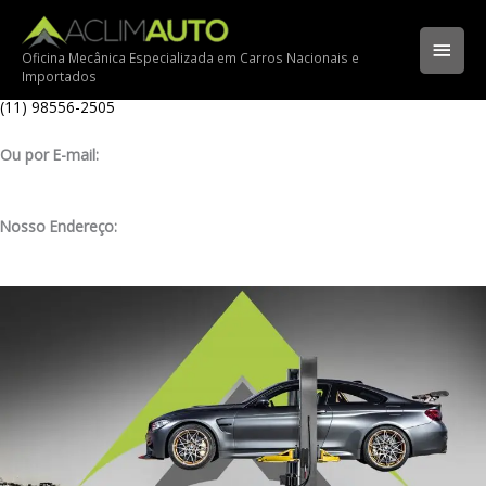
Ir
Ligue para nossa oficina:
para
(11) 3341-3969
Men
o
Oficina Mecânica Especializada em Carros Nacionais e
Importados
conteúdo
Ligue pelo nosso WhatsApp:
princ
(11) 98556-2505
Ou por E-mail:
contato@aclimauto.com.br
Nosso Endereço:
Rua Muniz de Souza, 177 – Aclimação – São Paulo/ SP