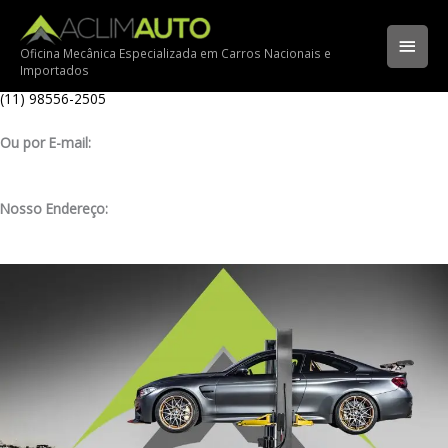
Ir
Ligue para nossa oficina:
para
(11) 3341-3969
Men
o
Oficina Mecânica Especializada em Carros Nacionais e
Importados
conteúdo
Ligue pelo nosso WhatsApp:
princ
(11) 98556-2505
Ou por E-mail:
contato@aclimauto.com.br
Nosso Endereço:
Rua Muniz de Souza, 177 – Aclimação – São Paulo/ SP