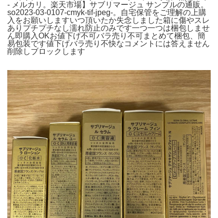
- メルカリ。楽天市場】サブリマージュ サンプルの通販。
so2023-03-0107-cmyk-tif-jpeg-。自宅保管をご理解の上購
入をお願いしますいつ頂いたか失念しました箱に傷やスレ
ありプチプチなし濡れ防止のみです一つ一つは梱包しませ
ん即購入OKお値下げ不可バラ売り不可まとめて梱包、簡
易包装です値下げバラ売り不快なコメントには答えません
削除しブロックします