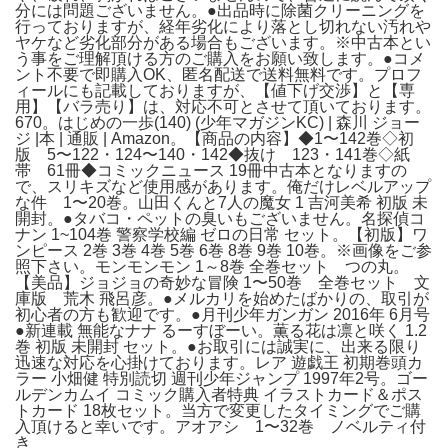
分には問題ございません。●出品時に除菌クリーニングを
行っておりますが、経年劣化により落とし切れない汚れや
ヤケなど劣化部分がある場合もございます。※中古本とい
う事をご理解頂ける方のご購入をお願い致します。●コメ
ント不要で即購入OK、匿名配送で送料無料です。プロフ
ィールにも記載しておりますが、【値下げ交渉】と【専
用】【バラ売り】は、対応不可とさせて頂いております。
670。はじめの一歩(140) (少年マガジンKC) | 森川 ジョー
ジ |本 | 通販 | Amazon。【商品の内容】◆1〜142巻◇初
版 5〜122・124〜140・142◆抜け 123・141巻◇紙
帯 61冊◆コミックニュース 19冊中古本となりますの
で、スリキズなど使用感があります。俺だけレベルアップ
な件 1〜20巻。山田くんと7人の魔女 1 吉河美希 初版 未
開封。●タバコ・ペットの臭いもございません。名探偵コ
ナン 1~104巻 警察学校編 ゼロの日常 セット。【初版】ワ
ンピース 2巻 3巻 4巻 5巻 6巻 8巻 9巻 10巻。※画像をご参
照下さい。モンモンモン 1～8巻 全巻セット つの丸。
【美品】ジョジョの奇妙な冒険 1〜50巻 全巻セット 文
庫版 荒木 飛呂彦。●メルカリを始めたばかりの、取引が
初心者の方も歓迎です。●月刊少年ガンガン 2016年 6月号
●新連載 無能なナナ るーすぼーい。薫る花は凛と咲く 1.2
巻 初版 未開封 セット。●お取引には誠実に、出来る限り
迅速な対応を心掛けております。レア 遊戯王 初期巻頭カ
ラー 小畑健 特別読切 週刊少年ジャンプ 1997年2号。ゴー
ルデンカムイ コミック購入者特典 イラストカード＆ポス
トカード 18枚セット。当方で変更したタイミングでご購
入頂けると幸いです。アオアシ 1〜32巻 ノベルティ付
き