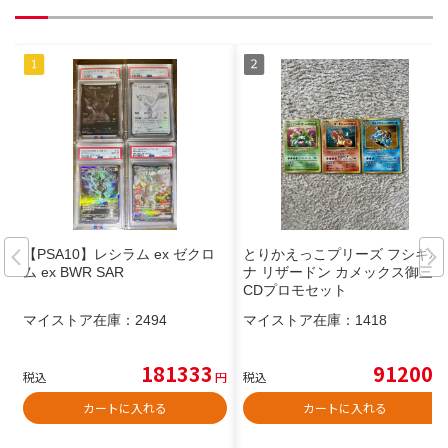
【PSA10】レシラム ex ゼクロ
とりかえっこプリーズ フシギバ
ム ex BWR SAR
ナ リザードン カメックス御三家
CDプロモセット
マイストア在庫：
2494
マイストア在庫：
1418
181333
91200
税込
円
税込
円
カートに入れる
カートに入れる