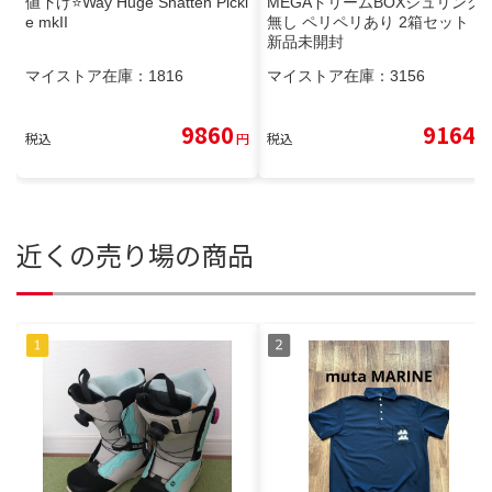
値下げ⭐️Way Huge Shatten Pickl
MEGAドリームBOXシュリンク
e mkII
無し ペリペリあり 2箱セット
新品未開封
マイストア在庫：
1816
マイストア在庫：
3156
9860
9164
税込
円
税込
円
近くの売り場の商品