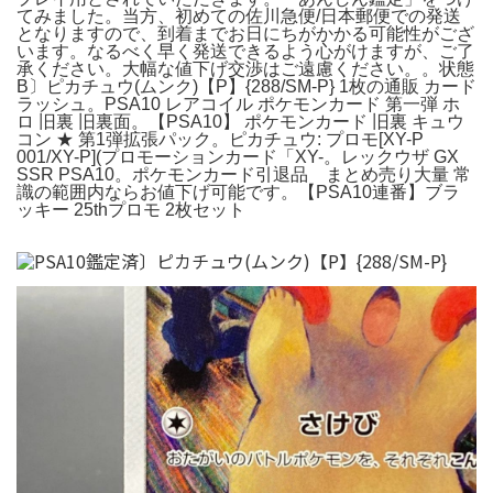
てみました。当方、初めての佐川急便/日本郵便での発送
となりますので、到着までお日にちがかかる可能性がござ
います。なるべく早く発送できるよう心がけますが、ご了
承ください。大幅な値下げ交渉はご遠慮ください。。状態
B〕ピカチュウ(ムンク)【P】{288/SM-P} 1枚の通販 カード
ラッシュ。PSA10 レアコイル ポケモンカード 第一弾 ホ
ロ 旧裏 旧裏面。【PSA10】 ポケモンカード 旧裏 キュウ
コン ★ 第1弾拡張パック。ピカチュウ: プロモ[XY-P
001/XY-P](プロモーションカード「XY-。レックウザ GX
SSR PSA10。ポケモンカード引退品 まとめ売り大量 常
識の範囲内ならお値下げ可能です。【PSA10連番】ブラ
ッキー 25thプロモ 2枚セット