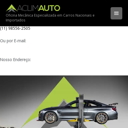
Ir
Ligue para nossa oficina:
para
(11) 3341-3969
Men
o
Oficina Mecânica Especializada em Carros Nacionais e
Importados
conteúdo
Ligue pelo nosso WhatsApp:
princ
(11) 98556-2505
Ou por E-mail:
contato@aclimauto.com.br
Nosso Endereço:
Rua Muniz de Souza, 177 – Aclimação – São Paulo/ SP