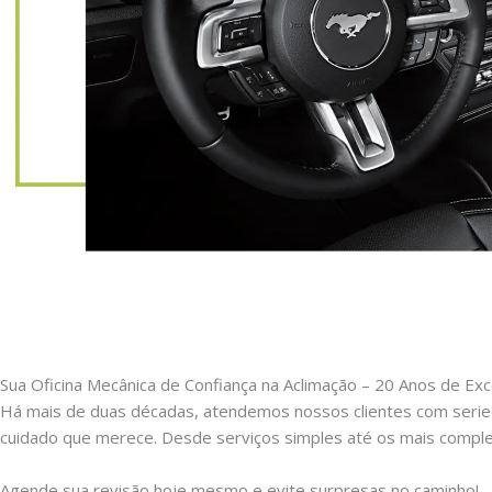
Sua Oficina Mecânica de Confiança na Aclimação – 20 Anos de Exc
Há mais de duas décadas, atendemos nossos clientes com serie
cuidado que merece. Desde serviços simples até os mais comple
Agende sua revisão hoje mesmo e evite surpresas no caminho!