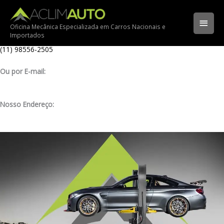
Ir
Ligue para nossa oficina:
para
(11) 3341-3969
Men
o
Oficina Mecânica Especializada em Carros Nacionais e
Importados
conteúdo
Ligue pelo nosso WhatsApp:
princ
(11) 98556-2505
Ou por E-mail:
contato@aclimauto.com.br
Nosso Endereço:
Rua Muniz de Souza, 177 – Aclimação – São Paulo/ SP