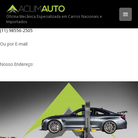
Ir
Ligue para nossa oficina:
para
(11) 3341-3969
Men
o
Oficina Mecânica Especializada em Carros Nacionais e
Importados
conteúdo
Ligue pelo nosso WhatsApp:
princ
(11) 98556-2505
Ou por E-mail:
contato@aclimauto.com.br
Nosso Endereço:
Rua Muniz de Souza, 177 – Aclimação – São Paulo/ SP