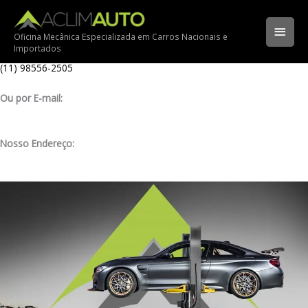
Ir
Ligue para nossa oficina:
para
(11) 3341-3969
Men
o
Oficina Mecânica Especializada em Carros Nacionais e
Importados
conteúdo
Ligue pelo nosso WhatsApp:
princ
(11) 98556-2505
Ou por E-mail:
contato@aclimauto.com.br
Nosso Endereço:
Rua Muniz de Souza, 177 – Aclimação – São Paulo/ SP