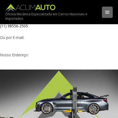
Ir
Ligue para nossa oficina:
para
(11) 3341-3969
Men
o
Oficina Mecânica Especializada em Carros Nacionais e
Importados
conteúdo
Ligue pelo nosso WhatsApp:
princ
(11) 98556-2505
Ou por E-mail:
contato@aclimauto.com.br
Nosso Endereço:
Rua Muniz de Souza, 177 – Aclimação – São Paulo/ SP