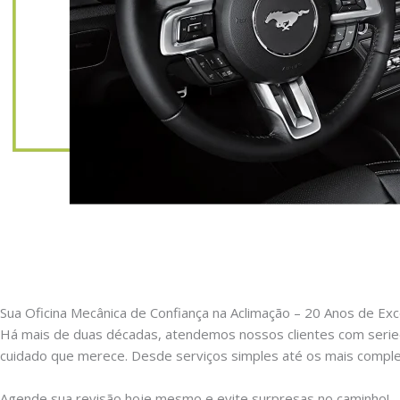
Sua Oficina Mecânica de Confiança na Aclimação – 20 Anos de Exc
Há mais de duas décadas, atendemos nossos clientes com serie
cuidado que merece. Desde serviços simples até os mais comple
Agende sua revisão hoje mesmo e evite surpresas no caminho!