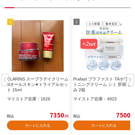
CLARINS スープラデイクリーム
Prafast プラファスト TAホワイ
Nオールスキン➕トライアルセッ
トニングクリーム シミ 肝斑 し
ト 15ml
み 2箱
マイストア在庫：
1626
マイストア在庫：
4923
7350
7500
税込
円
税込
円
カートに入れる
カートに入れる