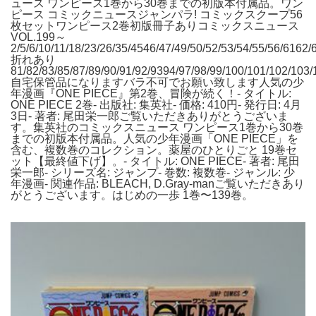
ュース ワンピース1巻から30巻までの初版本付属品。ワン
ピース コミックニュースジャンパラ! コミックスクープ56
枚セットワンピース2巻初版冊子ありコミックスニュース
VOL.199～
2/5/6/10/11/18/23/26/35/4546/47/49/50/52/53/54/55/56/6162/
折れあり
81/82/83/85/87/89/90/91/92/9394/97/98/99/100/101/102/103
自宅保管品になりますバラ不可でお願い致します人気の少
年漫画『ONE PIECE』第2巻、冒険が続く！- タイトル:
ONE PIECE 2巻- 出版社: 集英社- 価格: 410円- 発行日: 4月
3日- 著者: 尾田栄一郎ご覧いただきありがとうございま
す。集英社のコミックスニュース ワンピース1巻から30巻
までの初版本付属品。人気の少年漫画「ONE PIECE」を
含む、複数巻のコレクション。薬屋のひとりごと 19巻セ
ット【最終値下げ】。- タイトル: ONE PIECE- 著者: 尾田
栄一郎- シリーズ名: ジャンプ- 巻数: 複数巻- ジャンル: 少
年漫画- 関連作品: BLEACH, D.Gray-manご覧いただきあり
がとうございます。はじめの一歩 1巻〜139巻。