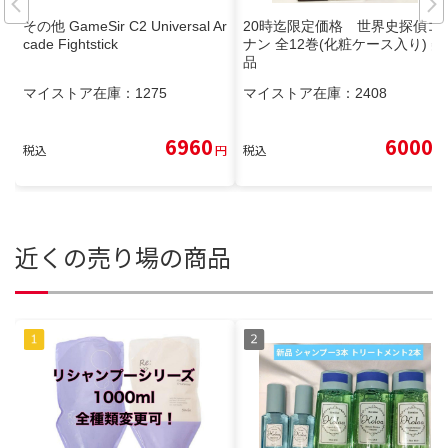
その他 GameSir C2 Universal Ar
20時迄限定価格 世界史探偵コ
cade Fightstick
ナン 全12巻(化粧ケース入り) 美
品
マイストア在庫：
1275
マイストア在庫：
2408
6960
6000
税込
円
税込
円
近くの売り場の商品