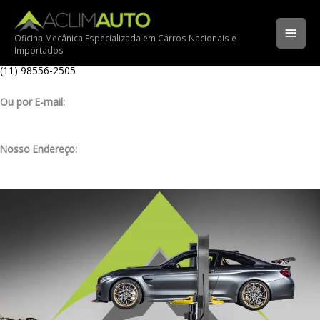
Ir
Ligue para nossa oficina:
para
(11) 3341-3969
Men
o
Oficina Mecânica Especializada em Carros Nacionais e
Importados
conteúdo
Ligue pelo nosso WhatsApp:
princ
(11) 98556-2505
Ou por E-mail:
contato@aclimauto.com.br
Nosso Endereço:
Rua Muniz de Souza, 177 – Aclimação – São Paulo/ SP