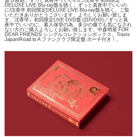
盤 (2枚組。ずっと真夜中でいいのに/沈香学 初回限定
DELUXE LIVE Blu-ray盤を聴く。ずっと真夜中でいいの
に/沈香学 初回限定DELUXE LIVE Blu-ray盤を聴く。ご覧
いただきありがとうございます。よろしくお願い致しま
す。沈香学』初回限定LIVE DVD盤 (2DVD付)／ずっと真
夜中でいいのに。素人保管の為、多少の傷でも気になされ
ない方のご購入よろしくお願い致します。中森明菜 FOR
DEAR FRIENDS シングルコレクションボックス。Travis
Japan/Road to A ファンクラブ限定盤 ポーチ付き！。