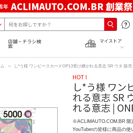
ACLIMAUTO.COM.BR 創業祭
周年
マイストア
店舗・チラシ検
索
ーム
し*う様 ワンピースカードOP13受け継がれる意志 SR ウタ 販売 | 
HOT !
し*う様 ワン
れる意志 SR ウ
れる意志 | O
※ACLIMAUTO.COM.BR
YouTuberの皆様に商品