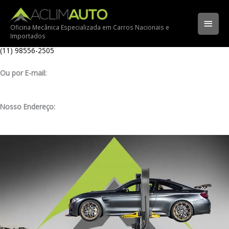
Ir
Ligue para nossa oficina:
para
(11) 3341-3969
Men
o
Oficina Mecânica Especializada em Carros Nacionais e
Importados
conteúdo
Ligue pelo nosso WhatsApp:
princ
(11) 98556-2505
Ou por E-mail:
contato@aclimauto.com.br
Nosso Endereço:
Rua Muniz de Souza, 177 – Aclimação – São Paulo/ SP