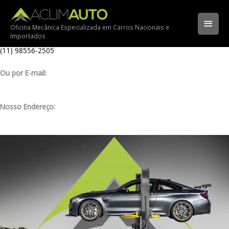
Ir
Ligue para nossa oficina:
para
(11) 3341-3969
Men
o
Oficina Mecânica Especializada em Carros Nacionais e
Importados
conteúdo
Ligue pelo nosso WhatsApp:
princ
(11) 98556-2505
Ou por E-mail:
contato@aclimauto.com.br
Nosso Endereço:
Rua Muniz de Souza, 177 – Aclimação – São Paulo/ SP